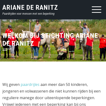
Sla
ARIANE DE RANITZ
over
Paardrijden voor mensen met een beperking
en
ga
naar
inhoud
WELKOM BIJ STICHTING ARIANE
DE RANITZ
Wij geven
paardrijles
aan meer dan 50 kinderen,
jongeren en volwassenen die niet kunnen rijden bij een
reguliere manege door uiteenlopende beperkingen.
Vrijwel iedereen met een beperking kan bij ons