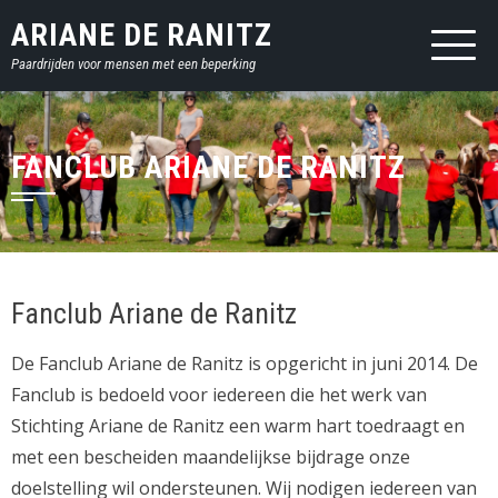
Sla
ARIANE DE RANITZ
over
Paardrijden voor mensen met een beperking
en
ga
naar
inhoud
FANCLUB ARIANE DE RANITZ
Fanclub Ariane de Ranitz
De Fanclub Ariane de Ranitz is opgericht in juni 2014. De
Fanclub is bedoeld voor iedereen die het werk van
Stichting Ariane de Ranitz een warm hart toedraagt en
met een bescheiden maandelijkse bijdrage onze
doelstelling wil ondersteunen. Wij nodigen iedereen van