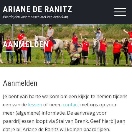
Sla
ARIANE DE RANITZ
over
Paardrijden voor mensen met een beperking
en
ga
naar
inhoud
AANMELDEN
Aanmelden
Je bent van harte welkom om een kijkje te nemen tijdens
een van de
lessen
of neem
contact
met ons op voor
meer (algemene) informatie. De aanvraag voor
paardrijlessen loopt via Stal van Brenk. Geef hierbij aan
dat je bij Ariane de Ranitz wil komen paardrijden.