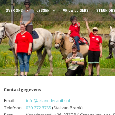
OVER ONS
LESSEN
VRIJWILLIGERS
STEUN ON
Contactgegevens
Email:
info@arianederanitz.nl
Telefoon:
030 272 3755
(Stal van Brenk)