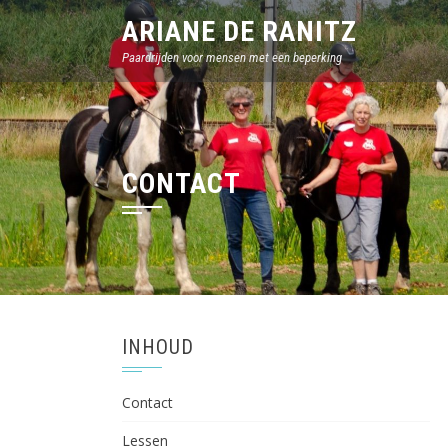
Sla
ARIANE DE RANITZ
over
Paardrijden voor mensen met een beperking
en
ga
naar
inhoud
CONTACT
INHOUD
Contact
Lessen