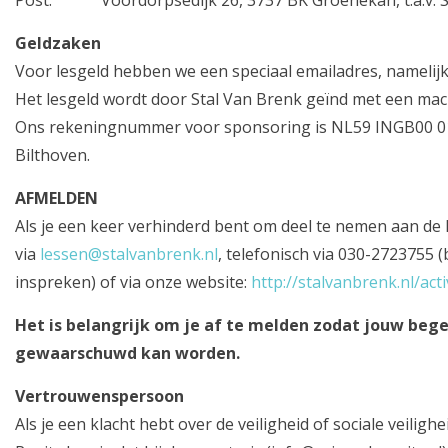
Post:
Voordorpsedijk 26, 3737 BK Groenekan, t.a.v. S
Geldzaken
Voor lesgeld hebben we een speciaal emailadres, namelij
Het lesgeld wordt door Stal Van Brenk geïnd met een mac
Ons rekeningnummer voor sponsoring is NL59 INGB00 0160 
Bilthoven.
AFMELDEN
Als je een keer verhinderd bent om deel te nemen aan de l
via
lessen@stalvanbrenk.nl
, telefonisch via 030-2723755 
inspreken) of via onze website:
http://stalvanbrenk.nl/acti
Het is belangrijk om je af te melden zodat jouw bege
gewaarschuwd kan worden.
Vertrouwenspersoon
Als je een klacht hebt over de veiligheid of sociale veilighe